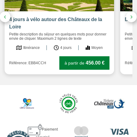
4 jours à vélo autour des Châteaux de la
De To
Loire
Petite description du séjour en quelques mots pour donner
Petite 
envie de cliquer. Maximum 2 lignes de texte
envie d
Itinérance
4 jours
Moyen
456.00 €
à partir de
Référence: EBB4CCH
Référ
Paiement