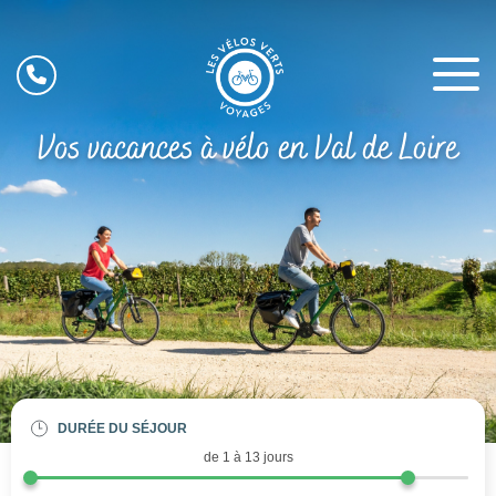
Vos vacances à vélo en Val de Loire
DURÉE DU SÉJOUR
de 1 à
13
jours