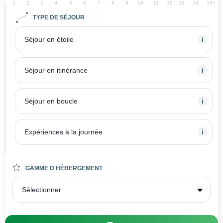
1
2
3
4
5
6
7
8
9
10
11
12
13
14
15+
TYPE DE SÉJOUR
Séjour en étoile
i
Séjour en itinérance
i
Séjour en boucle
i
Expériences à la journée
i
GAMME D'HÉBERGEMENT
Sélectionner