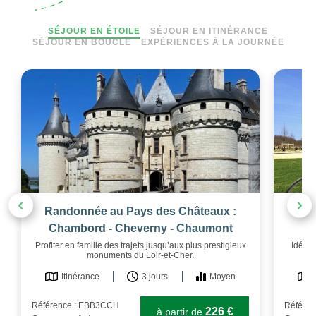
SÉJOUR EN ÉTOILE
SÉJOUR EN ITINÉRANCE
SÉJOUR EN BOUCLE
EXPÉRIENCES À LA JOURNÉE
Randonnée au Pays des Châteaux :
S
Chambord - Cheverny - Chaumont
Profiter en famille des trajets jusqu’aux plus prestigieux
Idéal 
monuments du Loir-et-Cher.
Itinérance
3 jours
Moyen
Référence : EBB3CCH
Référe
226 €
à partir de