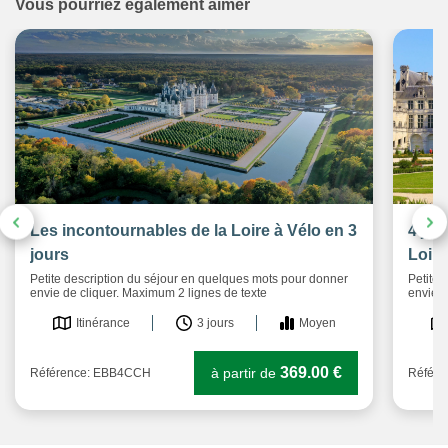
Vous pourriez également aimer
Les incontournables de la Loire à Vélo en 3
4 jou
jours
Loire
Petite description du séjour en quelques mots pour donner
Petite 
envie de cliquer. Maximum 2 lignes de texte
envie d
Itinérance
3 jours
Moyen
369.00 €
à partir de
Référence: EBB4CCH
Référ