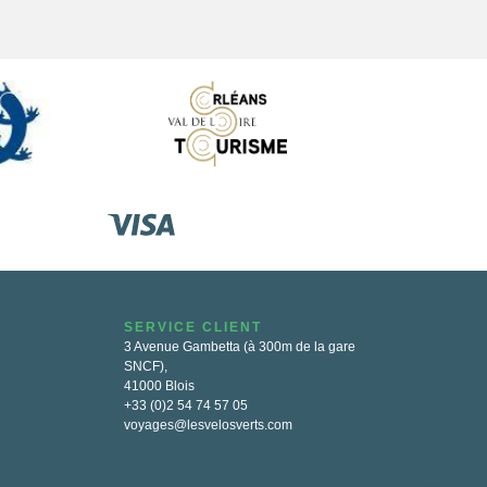
SERVICE CLIENT
3 Avenue Gambetta (à 300m de la gare
SNCF),
41000 Blois
+33 (0)2 54 74 57 05
voyages@lesvelosverts.com