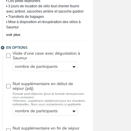
• Les petits déjeuners
• 3 jours de location de vélo tout chemin fourni
avec antivol, sacoches arrière et sacoche guidon
• Transferts de bagages
• Mise à disposition et récupération des vélos à
Saumur
voir plus
EN OPTIONS
Visite d'une cave avec dégustation à
Saumur
nombre de participants
Nuit supplémentaire en début de
séjour (pdj)
Formule petit-déjeuner (pour la formule demi-pension,
nous contacter)
*Attention, supplément additionnel pour les chambres
individuelles. Nous vous contacterons si applicable.
nombre de participants
Nuit supplémentaire en fin de séjour