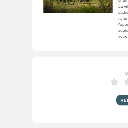
charm
La vi
cadre
riche
l'app
souha
votre
0
RÉ