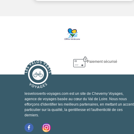
Paiement sécurisé
lesvelosverts-voyages.com est un site de Cheverny Voyages,
agence de voyages basée au cœur du Val de Loire. Nous nous
efforçons d'identifier les meilleurs partenaires, en mettant un accent
particulier sur la qualité, la gentillesse et l'authenticité de ces
derniers.