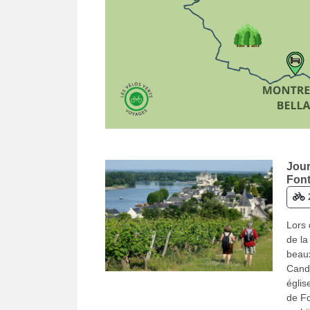
Jour
Fon
Lors 
de la
beaux
Cande
églis
de Fo