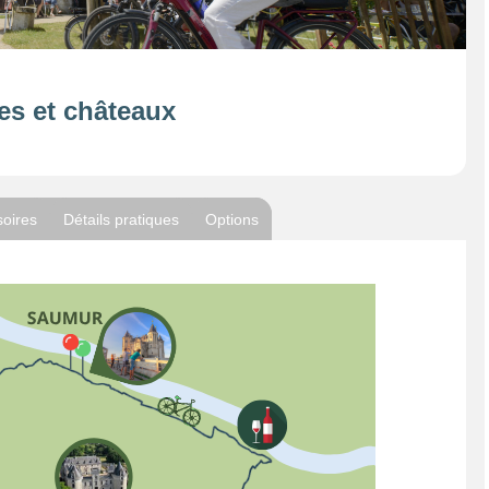
es et châteaux
soires
Détails pratiques
Options