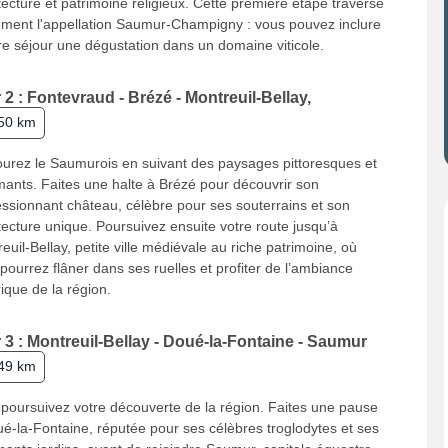
tecture et patrimoine religieux. Cette première étape traverse
ment l'appellation Saumur-Champigny : vous pouvez inclure
re séjour une dégustation dans un domaine viticole.
 2 : Fontevraud - Brézé - Montreuil-Bellay,
50 km
urez le Saumurois en suivant des paysages pittoresques et
ants. Faites une halte à Brézé pour découvrir son
ssionnant château, célèbre pour ses souterrains et son
tecture unique. Poursuivez ensuite votre route jusqu’à
euil-Bellay, petite ville médiévale au riche patrimoine, où
pourrez flâner dans ses ruelles et profiter de l’ambiance
rique de la région.
 3 : Montreuil-Bellay - Doué-la-Fontaine - Saumur
49 km
poursuivez votre découverte de la région. Faites une pause
é-la-Fontaine, réputée pour ses célèbres troglodytes et ses