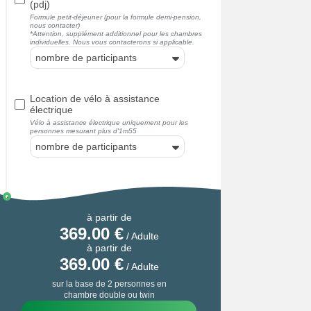
(pdj)
Formule petit-déjeuner (pour la formule demi-pension,
nous contacter)
*Attention, supplément additionnel pour les chambres
individuelles. Nous vous contacterons si applicable.
nombre de participants
Location de vélo à assistance
électrique
Vélo à assistance électrique uniquement pour les
personnes mesurant plus d'1m55
nombre de participants
à partir de
369.00
€
/ Adulte
à partir de
369.00
€
/ Adulte
sur la base de 2 personnes en
chambre double ou twin