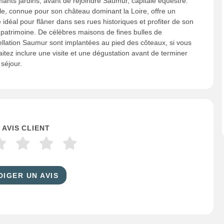
ants jardins, avant de rejoindre Saumur, capitale équestre.
lle, connue pour son château dominant la Loire, offre un
 idéal pour flâner dans ses rues historiques et profiter de son
 patrimoine. De célèbres maisons de fines bulles de
ellation Saumur sont implantées au pied des côteaux, si vous
itez inclure une visite et une dégustation avant de terminer
 séjour.
 AVIS CLIENT
DIGER UN AVIS