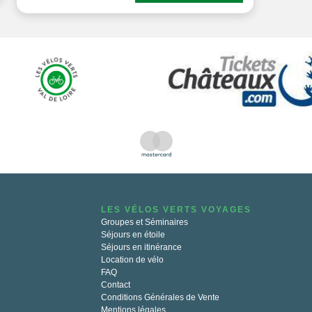
LES VÉLOS VERTS VOYAGES
Groupes et Séminaires
Séjours en étoile
Séjours en itinérance
Location de vélo
FAQ
Contact
Conditions Générales de Vente
Mentions légales