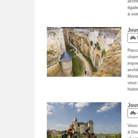
archi
égale
à vot
Jour
Parco
charm
impre
archi
Montr
vous 
histo
Jour
Vous 
à Dou