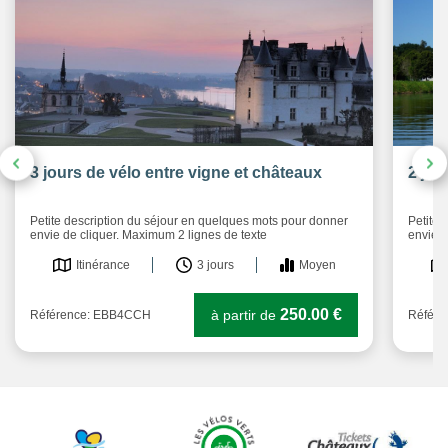
3 jours de vélo entre vigne et châteaux
2 jou
Petite description du séjour en quelques mots pour donner
Petite 
envie de cliquer. Maximum 2 lignes de texte
envie d
Itinérance
3 jours
Moyen
250.00 €
à partir de
Référence: EBB4CCH
Référ