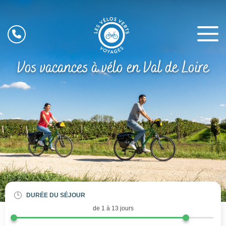
Vos vacances à vélo en Val de Loire
DURÉE DU SÉJOUR
de 1 à
13
jours