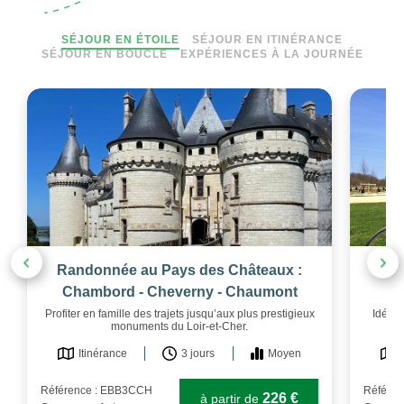
SÉJOUR EN ÉTOILE
SÉJOUR EN ITINÉRANCE
SÉJOUR EN BOUCLE
EXPÉRIENCES À LA JOURNÉE
Randonnée au Pays des Châteaux :
S
Chambord - Cheverny - Chaumont
Profiter en famille des trajets jusqu’aux plus prestigieux
Idéal 
monuments du Loir-et-Cher.
Itinérance
3 jours
Moyen
Référence : EBB3CCH
Référe
226 €
à partir de