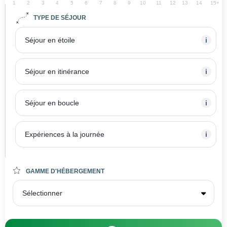
1
2
3
4
5
6
7
8
9
10
11
12
13
14
15+
TYPE DE SÉJOUR
Séjour en étoile
i
Séjour en itinérance
i
Séjour en boucle
i
Expériences à la journée
i
GAMME D'HÉBERGEMENT
Sélectionner